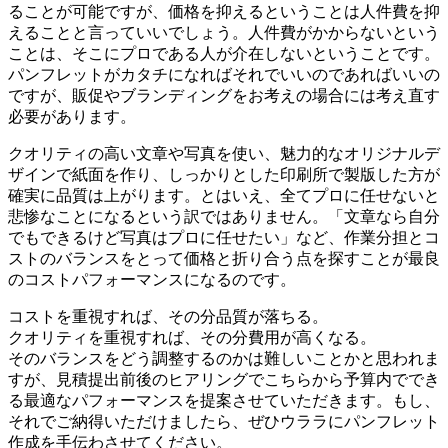
ることが可能
ですが、価格を抑えるということは人件費を抑
えることと言っていいでしょう。人件費がかからないという
ことは、そこにプロである人が介在しないということです。
パンフレットがカタチになればそれでいいのであればいいの
ですが、販促やブランディングをお考えの場合には考え直す
必要があります。
クオリティの高い文章や写真を使い、魅力的なオリジナルデ
ザインで紙面を作り、しっかりとした印刷所で製版した方が
確実に品質は上がります。とはいえ、全てプロに任せないと
悲惨なことになるという訳ではありません。「文章なら自分
でもできるけど写真はプロに任せたい」など、
作業分担とコ
ストのバランスをとって価格と折り合う点を探すことが最良
のコストパフォーマンスになるのです。
コストを重視すれば、その分品質が落ちる。
クオリティを重視すれば、その分費用が高くなる。
そのバランスをどう調整するのかは難しいことかと思われま
すが、見積提出前後のヒアリングでこちらから予算内ででき
る最適なパフォーマンスを提案させていただきます。もし、
それでご納得いただけましたら、ぜひウララにパンフレット
作成を手伝わさせてください。