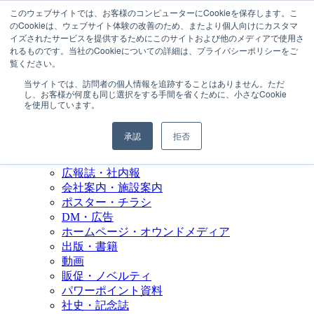
このウェブサイトでは、お客様のコンピューターにCookieを保存します。こ
のCookieは、ウェブサイト体験の改善のため、またより個人向けにカスタマ
イズされたサービスを提供するためにこのサイトおよび他のメディアで使用さ
れるものです。当社のCookieについての詳細は、プライバシーポリシーをご
MENU
覧ください。
当サイトでは、訪問者の個人情報を追跡することはありません。ただ
会社情報
し、お客様が何度も同じ選択をする手間を省くために、小さなCookie
会社概要
を使用しています。
取引実績
初めての方へ
承認
拒否
サービス内容
パンフレット・カタログ
広報誌・社内報
会社案内・施設案内
ポスター・チラシ
DM・広告
ホームページ・オウンドメディア
出版・書籍
動画
販促・ノベルティ
パワーポイント資料
社史・記念誌