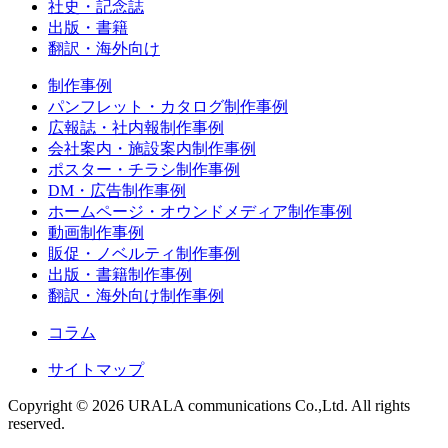
社史・記念誌
出版・書籍
翻訳・海外向け
制作事例
パンフレット・カタログ
制作事例
広報誌・社内報
制作事例
会社案内・施設案内
制作事例
ポスター・チラシ
制作事例
DM・広告
制作事例
ホームページ・オウンドメディア
制作事例
動画
制作事例
販促・ノベルティ
制作事例
出版・書籍
制作事例
翻訳・海外向け
制作事例
コラム
サイトマップ
Copyright © 2026 URALA communications Co.,Ltd. All rights
reserved.