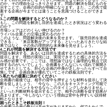
のか、その理由をはっきりさせます。問題の解決を阻むものを
示すことで、企画の目的が明確になります。また、この先で提
案する企画が今までとは違うことを意識づけることができま
す。
3.この問題を解決するとどうなるのか？
もし、この問題を解決し目的を達成したとき状況はどう変わる
のか？
市場シェアはどのくらい伸びるのか？
ライバル企業との立場は変わるのか？
このような、問題解決後の未来を見せます。「販売目的を達成
できる」、「来店客数がアップする」といったありきたりな結
果ではなく、その先の理想的な未来像を見せましょう。
4.これが問題を解決する方法です
問題を解決する、あるいは目的を達成するための具体的方法を
提示します。理想の実現には、実現できそうと感じさせるリア
ル感が必要です。ここでは、理想論ではなく論理的な観点で説
得するのがいいでしょう。企画書をどんなにいい流れで展開さ
せてきたとしても、肝心な企画の中身が乏しかったらすべて台
無しです。企画自体が優れていてこその鉄板法則です。
5.私たちの提案に決めてください
企画書の最後では、相手の背中を押すような材料を提示して決
断を促しましょう。「今なら、この人をキャスティング可能で
す」、「イベントをやるならこのタイミングしかありません」
といった判断材料を提示することで、相手の決断を促す効果が
高まります。“今しかない”という理由は背中を押すいい説得材
料となります。
困ったときこそ鉄板法則！
企画書は企画の数だけ見せ方がありますから、何でもかんで