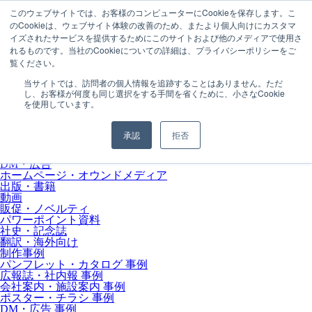
このウェブサイトでは、お客様のコンピューターにCookieを保存します。こ
のCookieは、ウェブサイト体験の改善のため、またより個人向けにカスタマ
イズされたサービスを提供するためにこのサイトおよび他のメディアで使用さ
れるものです。当社のCookieについての詳細は、プライバシーポリシーをご
MENU
覧ください。
会社情報
会社概要
当サイトでは、訪問者の個人情報を追跡することはありません。ただ
取引実績
し、お客様が何度も同じ選択をする手間を省くために、小さなCookie
初めての方へ
を使用しています。
サービス内容
パンフレット・カタログ
広報誌・社内報
承認
拒否
会社案内・施設案内
ポスター・チラシ
DM・広告
ホームページ・オウンドメディア
出版・書籍
動画
販促・ノベルティ
パワーポイント資料
社史・記念誌
翻訳・海外向け
制作事例
パンフレット・カタログ 事例
広報誌・社内報 事例
会社案内・施設案内 事例
ポスター・チラシ 事例
DM・広告 事例