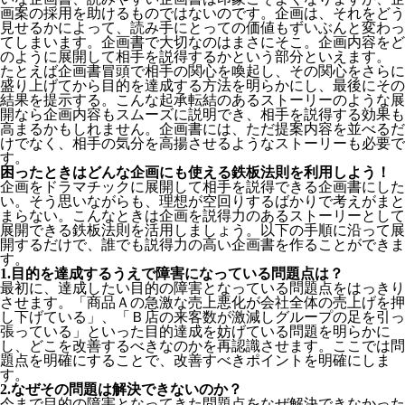
画案の採用を助けるものではないのです。
企画は、それをどう
見せるかによって、読み手にとっての価値もずいぶんと変わっ
てしまいます。
企画書で大切なのはまさにそこ。企画内容をど
のように展開して相手を説得するかという部分といえます。
たとえば企画書冒頭で相手の関心を喚起し、その関心をさらに
盛り上げてから目的を達成する方法を明らかにし、最後にその
結果を提示する。こんな起承転結のあるストーリーのような展
開なら企画内容もスムーズに説明でき、相手を説得する効果も
高まるかもしれません。企画書には、ただ提案内容を並べるだ
けでなく、相手の気分を高揚させるようなストーリーも必要で
す。
困ったときはどんな企画にも使える鉄板法則を利用しよう！
企画をドラマチックに展開して相手を説得できる企画書にした
い。そう思いながらも、理想が空回りするばかりで考えがまと
まらない。こんなときは企画を説得力のあるストーリーとして
展開できる鉄板法則を活用しましょう。以下の手順に沿って展
開するだけで、誰でも説得力の高い企画書を作ることができま
す。
1.目的を達成するうえで障害になっている問題点は？
最初に、達成したい目的の障害となっている問題点をはっきり
させます。「商品Ａの急激な売上悪化が会社全体の売上げを押
し下げている」、「Ｂ店の来客数が激減しグループの足を引っ
張っている」といった目的達成を妨げている問題を明らかに
し、どこを改善するべきなのかを再認識させます。ここでは問
題点を明確にすることで、改善すべきポイントを明確にしま
す。
2.なぜその問題は解決できないのか？
今まで目的の障害となってきた問題点をなぜ解決できなかった