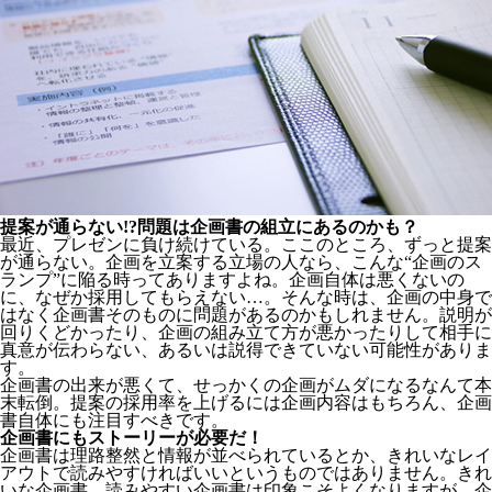
提案が通らない!?問題は企画書の組立にあるのかも？
最近、プレゼンに負け続けている。ここのところ、ずっと提案
が通らない。企画を立案する立場の人なら、こんな“企画のス
ランプ”に陥る時ってありますよね。企画自体は悪くないの
に、なぜか採用してもらえない…。そんな時は、企画の中身で
はなく企画書そのものに問題があるのかもしれません。説明が
回りくどかったり、企画の組み立て方が悪かったりして相手に
真意が伝わらない、あるいは説得できていない可能性がありま
す。
企画書の出来が悪くて、せっかくの企画がムダになるなんて本
末転倒。提案の採用率を上げるには企画内容はもちろん、企画
書自体にも注目すべきです。
企画書にもストーリーが必要だ！
企画書は理路整然と情報が並べられているとか、きれいなレイ
アウトで読みやすければいいというものではありません。きれ
いな企画書、読みやすい企画書は印象こそよくなりますが、企