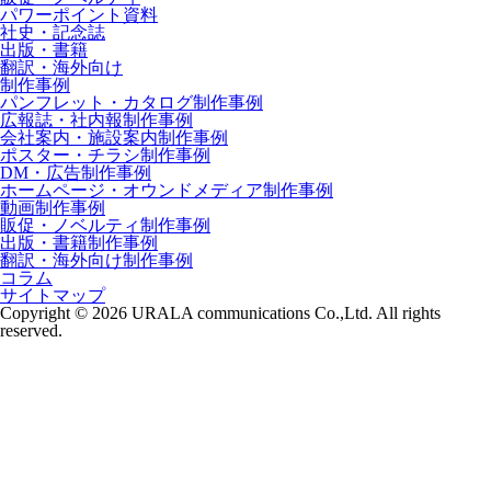
パワーポイント資料
社史・記念誌
出版・書籍
翻訳・海外向け
制作事例
パンフレット・カタログ
制作事例
広報誌・社内報
制作事例
会社案内・施設案内
制作事例
ポスター・チラシ
制作事例
DM・広告
制作事例
ホームページ・オウンドメディア
制作事例
動画
制作事例
販促・ノベルティ
制作事例
出版・書籍
制作事例
翻訳・海外向け
制作事例
コラム
サイトマップ
Copyright © 2026 URALA communications Co.,Ltd. All rights
reserved.