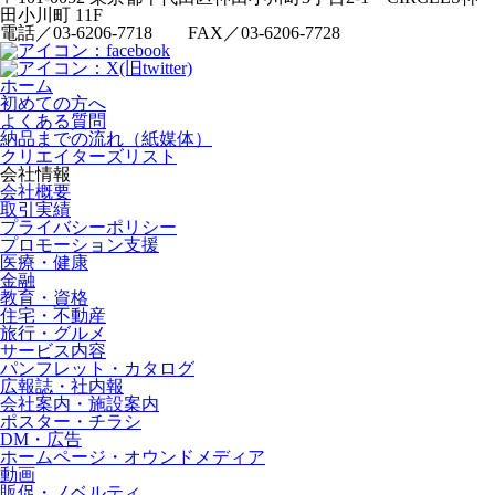
田小川町 11F
電話／03-6206-7718 FAX／03-6206-7728
ホーム
初めての方へ
よくある質問
納品までの流れ（紙媒体）
クリエイターズリスト
会社情報
会社概要
取引実績
プライバシーポリシー
プロモーション支援
医療・健康
金融
教育・資格
住宅・不動産
旅行・グルメ
サービス内容
パンフレット・カタログ
広報誌・社内報
会社案内・施設案内
ポスター・チラシ
DM・広告
ホームページ・オウンドメディア
動画
販促・ノベルティ