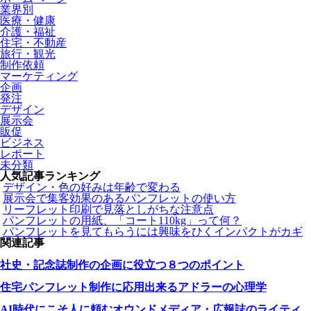
業界別
医療・健康
介護・福祉
住宅・不動産
旅行・観光
制作依頼
マーケティング
企画
発注
デザイン
展示会
販促
ビジネス
レポート
未分類
人気記事ランキング
デザイン・色の好みは年齢で変わる
展示会で集客効果のあるパンフレットの使い方
リーフレット印刷で見落としがちな注意点
パンフレットの用紙、「コート110kg」って何？
パンフレットを見てもらうには興味をひくインパクトがカギ
関連記事
社史・記念誌制作の企画に役立つ８つのポイント
住宅パンフレット制作に応用出来るアドラーの心理学
AI時代にこそ人に頼むオウンドメディア・広報誌のライティ