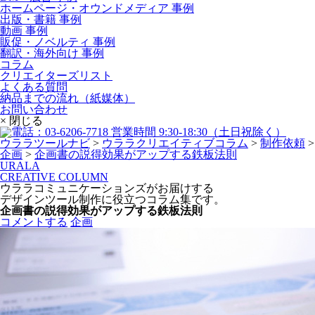
ホームページ・オウンドメディア 事例
出版・書籍 事例
動画 事例
販促・ノベルティ 事例
翻訳・海外向け 事例
コラム
クリエイターズリスト
よくある質問
納品までの流れ（紙媒体）
お問い合わせ
× 閉じる
ウララツールナビ
>
ウララクリエイティブコラム
>
制作依頼
>
企画
>
企画書の説得効果がアップする鉄板法則
URALA
CREATIVE COLUMN
ウララコミュニケーションズがお届けする
デザインツール制作に役立つコラム集です。
企画書の説得効果がアップする鉄板法則
コメントする
企画