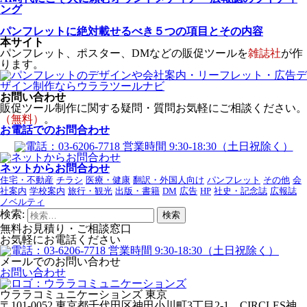
ング
パンフレットに絶対載せるべき５つの項目とその内容
本サイト
パンフレット、ポスター、DMなどの販促ツールを
雑誌社
が作
ります。
お問い合わせ
販促ツール制作に関する疑問・質問お気軽にご相談ください。
（無料）
。
お電話でのお問合わせ
ネットからお問合わせ
住宅・不動産
チラシ
医療・健康
翻訳・外国人向け
パンフレット
その他
会
社案内
学校案内
旅行・観光
出版・書籍
DM
広告
HP
社史・記念誌
広報誌
ノベルティ
検索:
無料お見積り・ご相談窓口
お気軽にお電話ください
メールでのお問い合わせ
お問い合わせ
ウララコミュニケーションズ
東京
〒101-0052 東京都千代田区神田小川町3丁目2-1
CIRCLES神