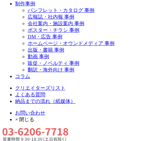
制作事例
パンフレット・カタログ 事例
広報誌・社内報 事例
会社案内・施設案内 事例
ポスター・チラシ 事例
DM・広告 事例
ホームページ・オウンドメディア 事例
出版・書籍 事例
動画 事例
販促・ノベルティ 事例
翻訳・海外向け 事例
コラム
クリエイターズリスト
よくある質問
納品までの流れ（紙媒体）
お問い合わせ
× 閉じる