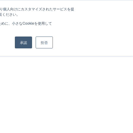
たより個人向けにカスタマイズされたサービスを提
覧ください。
に、小さなCookieを使用して
承認
拒否