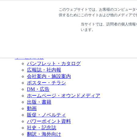
このウェブサイトでは、お客様のコンピューター
供するためにこのサイトおよび他のメディアで使
MENU
当サイトでは、訪問者の個人情報
います。
会社情報
会社概要
取引実績
初めての方へ
サービス内容
パンフレット・カタログ
広報誌・社内報
会社案内・施設案内
ポスター・チラシ
DM・広告
ホームページ・オウンドメディア
出版・書籍
動画
販促・ノベルティ
パワーポイント資料
社史・記念誌
翻訳・海外向け