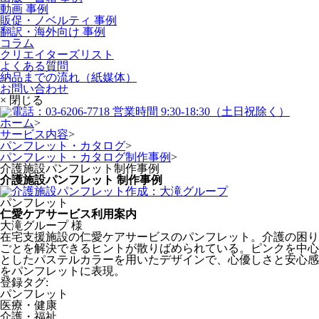
動画 事例
販促・ノベルティ 事例
翻訳・海外向け 事例
コラム
クリエイターズリスト
よくある質問
納品までの流れ（紙媒体）
お問い合わせ
× 閉じる
ホーム
>
サービス内容
>
パンフレット・カタログ
>
パンフレット・カタログ制作事例
>
介護施設パンフレット制作事例
介護施設パンフレット
制作事例
パンフレット
仁愛ケアサービス利用案内
大滝グループ 様
在宅支援施設の仁愛ケアサービスのパンフレット。介護の困り
ごとを解決できるヒントが散りばめられている。ピンクを中心
としたパステルカラーを用いたデザインで、心優しさと安心感
をパンフレットに表現。
登録タグ:
パンフレット
医療・健康
介護・福祉