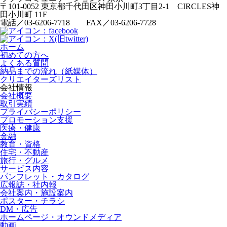
〒101-0052 東京都千代田区神田小川町3丁目2-1
CIRCLES神
田小川町 11F
電話／03-6206-7718 FAX／03-6206-7728
ホーム
初めての方へ
よくある質問
納品までの流れ（紙媒体）
クリエイターズリスト
会社情報
会社概要
取引実績
プライバシーポリシー
プロモーション支援
医療・健康
金融
教育・資格
住宅・不動産
旅行・グルメ
サービス内容
パンフレット・カタログ
広報誌・社内報
会社案内・施設案内
ポスター・チラシ
DM・広告
ホームページ・オウンドメディア
動画