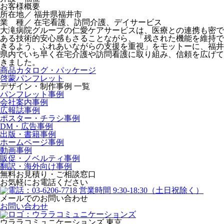
お客様概要
所在地／ 福井県福井市
業 種／ 在宅看護、訪問介護、デイサービス
大滝病院グループの仁愛ケアサービスは、医療との連携も密で
ある技術的安心感もさることながら、「残された機能を維持で
きるよう、ふれあいながらの支援を重視」をモットーに、福井
県内でいち早く在宅介護や訪問看護に取り組み、信頼を広げて
きました。
商品カタログ・パッケージ
啓蒙パンフレット
デザイン・制作事例 一覧
パンフレット事例
会社案内事例
広報誌事例
ポスター・チラシ事例
DM・広告事例
出版・書籍事例
ホームページ事例
動画事例
販促・ノベルティ事例
翻訳・海外向け事例
無料お見積り・ご相談窓口
お気軽にお電話ください
メールでのお問い合わせ
お問い合わせ
ウララコミュニケーションズ
東京