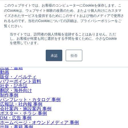
このウェブサイトでは、お客様のコンピューターにCookieを保存します。こ
のCookieは、ウェブサイト体験の改善のため、またより個人向けにカスタマ
MENU
イズされたサービスを提供するためにこのサイトおよび他のメディアで使用さ
会社情報
れるものです。当社のCookieについての詳細は、プライバシーポリシーをご
会社概要
覧ください。
取引実績
初めての方へ
当サイトでは、訪問者の個人情報を追跡することはありません。ただ
サービス内容
し、お客様が何度も同じ選択をする手間を省くために、小さなCookie
パンフレット・カタログ
を使用しています。
広報誌・社内報
会社案内・施設案内
ポスター・チラシ
承認
拒否
DM・広告
ホームページ・オウンドメディア
出版・書籍
動画
販促・ノベルティ
パワーポイント資料
社史・記念誌
翻訳・海外向け
制作事例
パンフレット・カタログ 事例
広報誌・社内報 事例
会社案内・施設案内 事例
ポスター・チラシ 事例
DM・広告 事例
ホームページ・オウンドメディア 事例
出版・書籍 事例