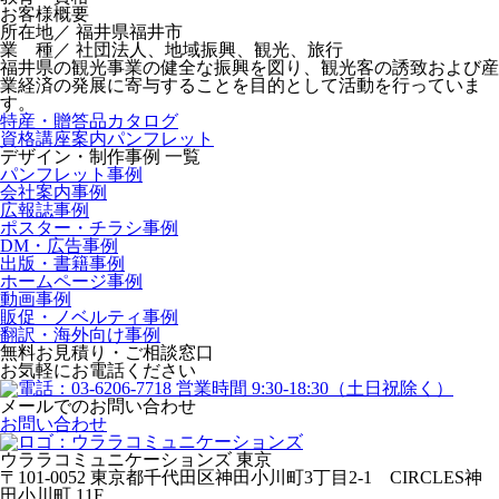
お客様概要
所在地／ 福井県福井市
業 種／ 社団法人、地域振興、観光、旅行
福井県の観光事業の健全な振興を図り、観光客の誘致および産
業経済の発展に寄与することを目的として活動を行っていま
す。
特産・贈答品カタログ
資格講座案内パンフレット
デザイン・制作事例 一覧
パンフレット事例
会社案内事例
広報誌事例
ポスター・チラシ事例
DM・広告事例
出版・書籍事例
ホームページ事例
動画事例
販促・ノベルティ事例
翻訳・海外向け事例
無料お見積り・ご相談窓口
お気軽にお電話ください
メールでのお問い合わせ
お問い合わせ
ウララコミュニケーションズ
東京
〒101-0052 東京都千代田区神田小川町3丁目2-1
CIRCLES神
田小川町 11F