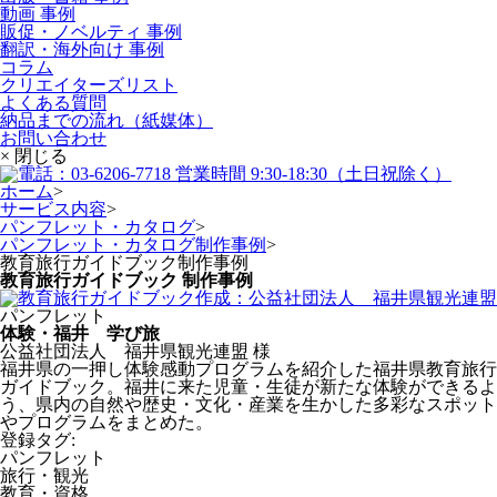
動画 事例
販促・ノベルティ 事例
翻訳・海外向け 事例
コラム
クリエイターズリスト
よくある質問
納品までの流れ（紙媒体）
お問い合わせ
× 閉じる
ホーム
>
サービス内容
>
パンフレット・カタログ
>
パンフレット・カタログ制作事例
>
教育旅行ガイドブック制作事例
教育旅行ガイドブック
制作事例
パンフレット
体験・福井 学び旅
公益社団法人 福井県観光連盟 様
福井県の一押し体験感動プログラムを紹介した福井県教育旅行
ガイドブック。福井に来た児童・生徒が新たな体験ができるよ
う、県内の自然や歴史・文化・産業を生かした多彩なスポット
やプログラムをまとめた。
登録タグ:
パンフレット
旅行・観光
教育・資格