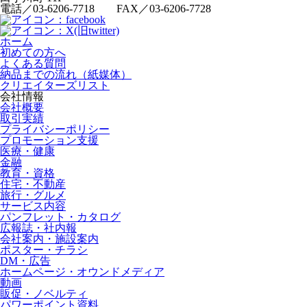
電話／03-6206-7718 FAX／03-6206-7728
ホーム
初めての方へ
よくある質問
納品までの流れ（紙媒体）
クリエイターズリスト
会社情報
会社概要
取引実績
プライバシーポリシー
プロモーション支援
医療・健康
金融
教育・資格
住宅・不動産
旅行・グルメ
サービス内容
パンフレット・カタログ
広報誌・社内報
会社案内・施設案内
ポスター・チラシ
DM・広告
ホームページ・オウンドメディア
動画
販促・ノベルティ
パワーポイント資料