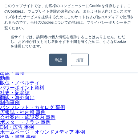
このウェブサイトでは、お客様のコンピューターにCookieを保存します。こ
のCookieは、ウェブサイト体験の改善のため、またより個人向けにカスタマ
MENU
イズされたサービスを提供するためにこのサイトおよび他のメディアで使用さ
会社情報
れるものです。当社のCookieについての詳細は、プライバシーポリシーをご
会社概要
覧ください。
取引実績
初めての方へ
当サイトでは、訪問者の個人情報を追跡することはありません。ただ
サービス内容
し、お客様が何度も同じ選択をする手間を省くために、小さなCookie
パンフレット・カタログ
を使用しています。
広報誌・社内報
会社案内・施設案内
ポスター・チラシ
承認
拒否
DM・広告
ホームページ・オウンドメディア
出版・書籍
動画
販促・ノベルティ
パワーポイント資料
社史・記念誌
翻訳・海外向け
制作事例
パンフレット・カタログ 事例
広報誌・社内報 事例
会社案内・施設案内 事例
ポスター・チラシ 事例
DM・広告 事例
ホームページ・オウンドメディア 事例
出版・書籍 事例