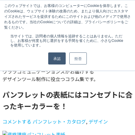
このウェブサイトでは、お客様のコンピューターにCookieを保存します。こ
のCookieは、ウェブサイト体験の改善のため、またより個人向けにカスタマ
MENU
イズされたサービスを提供するためにこのサイトおよび他のメディアで使用さ
れるものです。当社のCookieについての詳細は、プライバシーポリシーをご
ウララツールナビ
>
ウララクリエイティブコラム
>
制作物
覧ください。
別
>
パンフレット・カタログ
>
パンフレットの表紙にはコ
当サイトでは、訪問者の個人情報を追跡することはありません。ただ
ンセプトに合ったキーカラーを！
し、お客様が何度も同じ選択をする手間を省くために、小さなCookie
を使用しています。
URALA
CREATIVE COLUMN
承認
拒否
ウララコミュニケーションズがお届けする
デザインツール制作に役立つコラム集です。
パンフレットの表紙にはコンセプトに合
ったキーカラーを！
コメントする
パンフレット・カタログ
,
デザイン