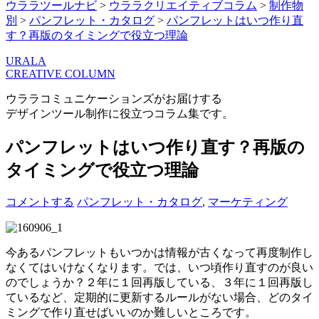
ウララツールナビ
>
ウララクリエイティブコラム
>
制作物
別
>
パンフレット・カタログ
>
パンフレットはいつ作り直
す？再版のタイミングで役立つ理論
URALA
CREATIVE COLUMN
ウララコミュニケーションズがお届けする
デザインツール制作に役立つコラム集です。
パンフレットはいつ作り直す？再版の
タイミングで役立つ理論
コメントする
パンフレット・カタログ
,
マーケティング
今あるパンフレットもいつかは情報が古くなって再度制作し
なくてはいけなくなります。では、いつ頃作り直すのが良い
のでしょうか？２年に１回再版している、３年に１回再版し
ているなど、定期的に更新するルールがない場合、どのタイ
ミングで作り直せばいいのか難しいところです。