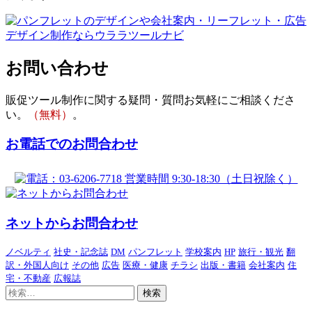
お問い合わせ
販促ツール制作に関する疑問・質問お気軽にご相談くださ
い。
（無料）
。
お電話でのお問合わせ
ネットからお問合わせ
ノベルティ
社史・記念誌
DM
パンフレット
学校案内
HP
旅行・観光
翻
訳・外国人向け
その他
広告
医療・健康
チラシ
出版・書籍
会社案内
住
宅・不動産
広報誌
検
索: