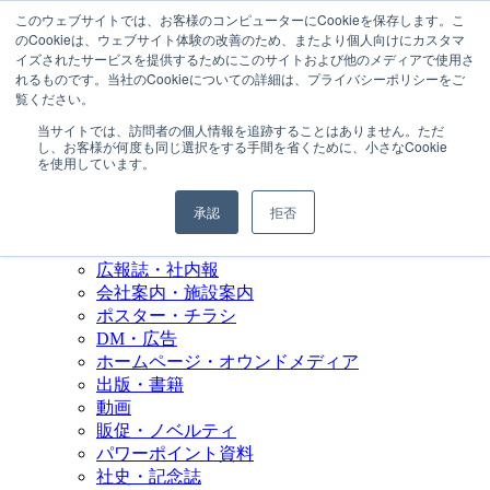
このウェブサイトでは、お客様のコンピューターにCookieを保存します。こ
のCookieは、ウェブサイト体験の改善のため、またより個人向けにカスタマ
イズされたサービスを提供するためにこのサイトおよび他のメディアで使用さ
れるものです。当社のCookieについての詳細は、プライバシーポリシーをご
MENU
覧ください。
当サイトでは、訪問者の個人情報を追跡することはありません。ただ
会社情報
し、お客様が何度も同じ選択をする手間を省くために、小さなCookie
会社概要
を使用しています。
取引実績
初めての方へ
承認
拒否
サービス内容
パンフレット・カタログ
広報誌・社内報
会社案内・施設案内
ポスター・チラシ
DM・広告
ホームページ・オウンドメディア
出版・書籍
動画
販促・ノベルティ
パワーポイント資料
社史・記念誌