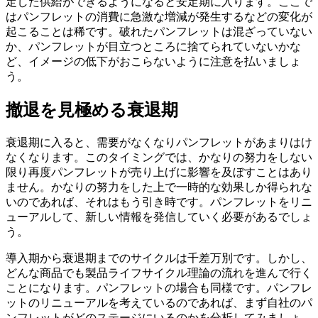
定した供給ができるようになると安定期に入ります。ここで
はパンフレットの消費に急激な増減が発生するなどの変化が
起こることは稀です。
破れたパンフレットは混ざっていない
か、パンフレットが目立つところに捨てられていないかな
ど、イメージの低下がおこらないように注意を払いましょ
う。
撤退を見極める衰退期
衰退期に入ると、需要がなくなりパンフレットがあまりはけ
なくなります。このタイミングでは、かなりの努力をしない
限り再度パンフレットが売り上げに影響を及ぼすことはあり
ません。
かなりの努力をした上で一時的な効果しか得られな
いのであれば、それはもう引き時です。
パンフレットをリニ
ューアルして、新しい情報を発信していく必要があるでしょ
う。
導入期から衰退期までのサイクルは千差万別です。しかし、
どんな商品でも製品ライフサイクル理論の流れを進んで行く
ことになります。パンフレットの場合も同様です。パンフレ
ットのリニューアルを考えているのであれば、まず自社のパ
ンフレットがどのステージにいるのかを分析してみましょ