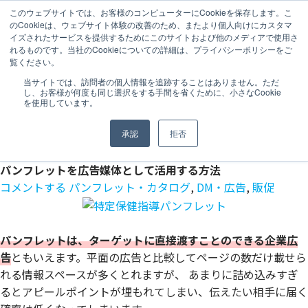
このウェブサイトでは、お客様のコンピューターにCookieを保存します。こ
のCookieは、ウェブサイト体験の改善のため、またより個人向けにカスタマ
MENU
イズされたサービスを提供するためにこのサイトおよび他のメディアで使用さ
ウララツールナビ
>
ウララクリエイティブコラム
>
制作物別
>
れるものです。当社のCookieについての詳細は、プライバシーポリシーをご
覧ください。
パンフレット・カタログ
>
パンフレットを広告媒体として活
用する方法
当サイトでは、訪問者の個人情報を追跡することはありません。ただ
し、お客様が何度も同じ選択をする手間を省くために、小さなCookie
URALA
を使用しています。
CREATIVE COLUMN
ウララコミュニケーションズがお届けする
承認
拒否
デザインツール制作に役立つコラム集です。
パンフレットを広告媒体として活用する方法
コメントする
パンフレット・カタログ
,
DM・広告
,
販促
パンフレットは、ターゲットに直接渡すことのできる企業広
告
ともいえます。平面の広告と比較してページの数だけ載せら
れる情報スペースが多くとれますが、 あまりに詰め込みすぎ
るとアピールポイントが埋もれてしまい、伝えたい相手に届く