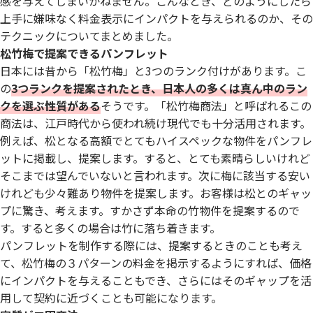
感を与えてしまいかねません。こんなとき、どのようにしたら
上手に嫌味なく料金表示にインパクトを与えられるのか、その
テクニックについてまとめました。
松竹梅で提案できるパンフレット
日本には昔から「松竹梅」と3つのランク付けがあります。こ
の
3つランクを提案されたとき、日本人の多くは真ん中のラン
クを選ぶ性質がある
そうです。「松竹梅商法」と呼ばれるこの
商法は、江戸時代から使われ続け現代でも十分活用されます。
例えば、松となる高額でとてもハイスペックな物件をパンフレ
ットに掲載し、提案します。すると、とても素晴らしいけれど
そこまでは望んでいないと言われます。次に梅に該当する安い
けれども少々難あり物件を提案します。お客様は松とのギャッ
プに驚き、考えます。すかさず本命の竹物件を提案するので
す。すると多くの場合は竹に落ち着きます。
パンフレットを制作する際には、提案するときのことも考え
て、松竹梅の３パターンの料金を掲示するようにすれば、価格
にインパクトを与えることもでき、さらにはそのギャップを活
用して契約に近づくことも可能になります。