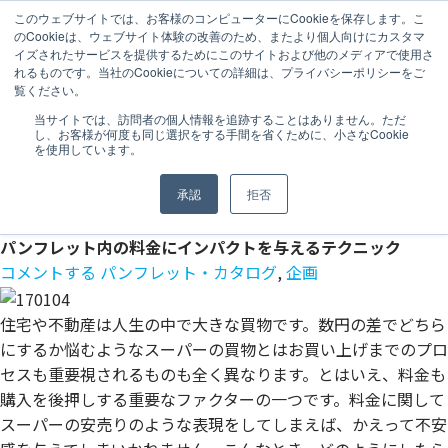
このウェブサイトでは、お客様のコンピューターにCookieを保存します。こ
のCookieは、ウェブサイト体験の改善のため、またより個人向けにカスタマ
MENU
イズされたサービスを提供するためにこのサイトおよび他のメディアで使用さ
ウララツールナビ
>
ウララクリエイティブコラム
>
制作物別
>
れるものです。当社のCookieについての詳細は、プライバシーポリシーをご
覧ください。
パンフレット・カタログ
>
パンフレット内の料金にインパク
トを与えるテクニック
当サイトでは、訪問者の個人情報を追跡することはありません。ただ
し、お客様が何度も同じ選択をする手間を省くために、小さなCookie
URALA
を使用しています。
CREATIVE COLUMN
ウララコミュニケーションズがお届けする
承認
拒否
デザインツール制作に役立つコラム集です。
パンフレット内の料金にインパクトを与えるテクニック
コメントする
パンフレット・カタログ
,
企画
住宅や不動産は人生の中で大きな買物です。数円の差でどちら
にするか悩むようなスーパーの買物とはお買い上げまでのプロ
セスも重要視されるものも全く異なります。とはいえ、料金も
購入を後押しする重要なファクターの一つです。料金に関して
スーパーの安売りのような表現をしてしまえば、かえって不安