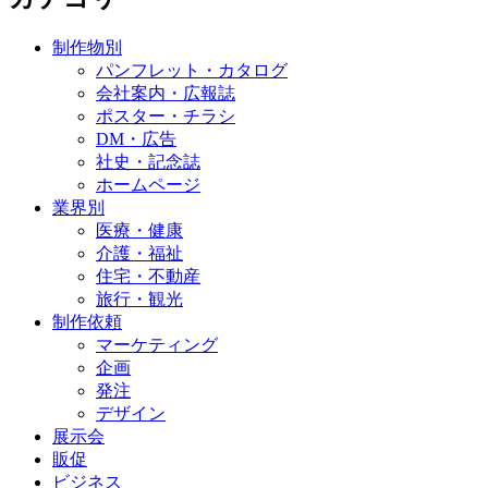
制作物別
パンフレット・カタログ
会社案内・広報誌
ポスター・チラシ
DM・広告
社史・記念誌
ホームページ
業界別
医療・健康
介護・福祉
住宅・不動産
旅行・観光
制作依頼
マーケティング
企画
発注
デザイン
展示会
販促
ビジネス