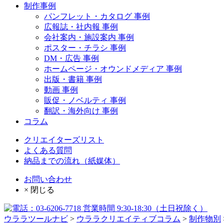
制作事例
パンフレット・カタログ 事例
広報誌・社内報 事例
会社案内・施設案内 事例
ポスター・チラシ 事例
DM・広告 事例
ホームページ・オウンドメディア 事例
出版・書籍 事例
動画 事例
販促・ノベルティ 事例
翻訳・海外向け 事例
コラム
クリエイターズリスト
よくある質問
納品までの流れ（紙媒体）
お問い合わせ
× 閉じる
ウララツールナビ
>
ウララクリエイティブコラム
>
制作物別