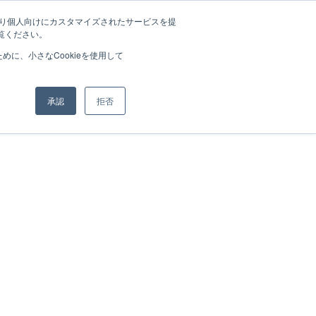
たより個人向けにカスタマイズされたサービスを提
覧ください。
に、小さなCookieを使用して
承認
拒否